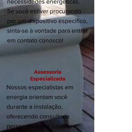
necessidades energéticas.
Se você estiver procurando
por um dispositivo específico,
sinta-se à vontade para entrar
em contato conosco!​
Assessoria
Especializada
Nossos especialistas em
energia orientam você
durante a instalação,
oferecendo consultoria
personalizada e suporte