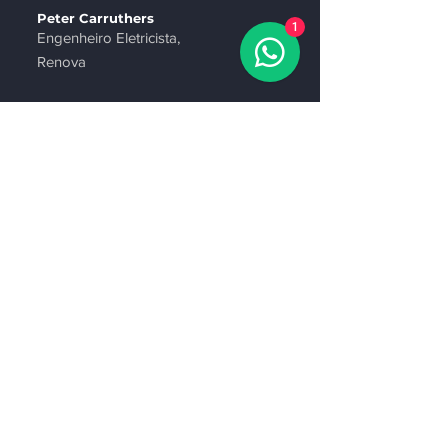
Peter Carruthers
1
Engenheiro Eletricista,
Renova
Inversores de
armazenamento
residencial
Energia limpa para sua casa