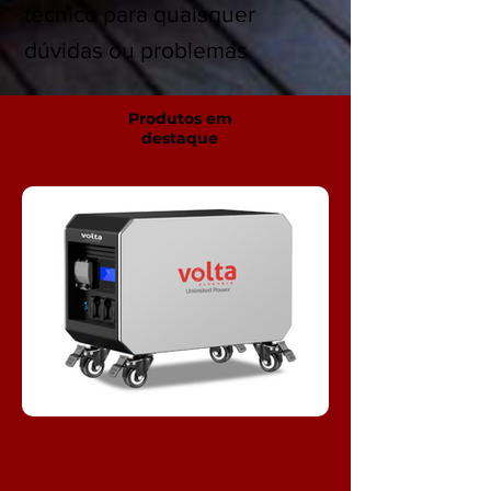
técnico para quaisquer
dúvidas ou problemas.
Produtos em
destaque