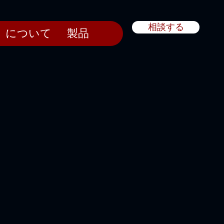
相談する
について
製品