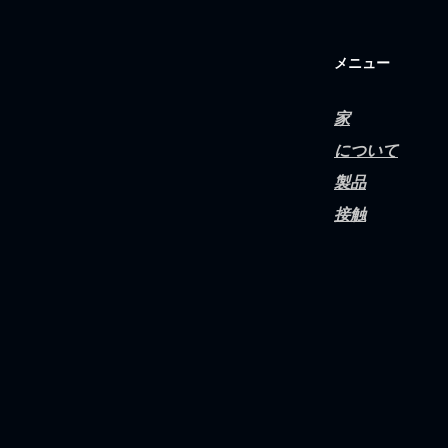
​メニュー
家
について
製品
接触